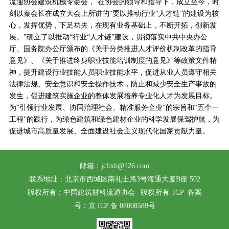
流通协会建筑机械
专委会
，
在协会的领导和指导下，成立至今，时
刻以秦会长在成立大会上所讲的
“要以推动行业“人才链”的建设为核
心，发挥优势，下足功夫，在现有业务基础上，不断开拓，创新发
展。”确立了以推动“行业“人才链”建设，贯彻落实中共中央办公
厅、国务院办公厅颁布的《关于分类推进人才评价机制改革的指导
意见》、《关于推进终身职业技能培训制度的意见》等政策文件精
神，提升建设行业技能人员职业技能水平，促进从业人员遵守相关
法律法规、安全意识和安全操作技术，防止和减少安全生产事故的
发生，促进建筑实施企业的整体发展培养专业化人才为发展目标。
为“引领行业发展、协同治理社会、精准服务企业”的宗旨和“五个一
工程”的践行，为绿色建筑和绿色建材企业的科学发展保驾护航，为
促进城市高质量发展、全面建设社会主义现代化国家贡献力量。
邮箱：jcltxh@126.com
联系地址：北京市西城区南礼士路3号海通大厦B座 502
版权所有：中国建筑材料流通协会 版权所有 ICP
备案
号：京 ICP 备 08008589号